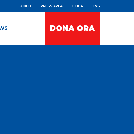
5×1000
PRESS AREA
ETICA
ENG
DONA ORA
WS