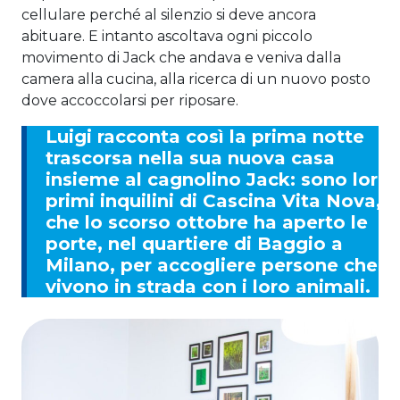
cellulare perché al silenzio si deve ancora
abituare. E intanto ascoltava ogni piccolo
movimento di Jack che andava e veniva dalla
camera alla cucina, alla ricerca di un nuovo posto
dove accoccolarsi per riposare.
Luigi racconta così la prima notte
trascorsa nella sua nuova casa
insieme al cagnolino Jack: sono loro 
primi inquilini di Cascina Vita Nova,
che lo scorso ottobre ha aperto le
porte, nel quartiere di Baggio a
Milano, per accogliere persone che
vivono in strada con i loro animali.