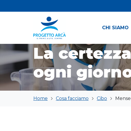
Vai al contenuto
CHI SIAMO
Progetto Arca
La certezza
ogni giorn
Home
Cosa facciamo
Cibo
Mense