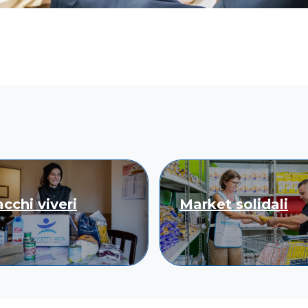
cchi viveri
Market solidali
Scopri
Scopri