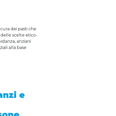
cura dei pasti che
, delle scelte etico-
idanza, anziani
iali alla base
anzi e
rsone