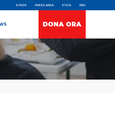
5×1000
PRESS AREA
ETICA
ENG
DONA ORA
WS