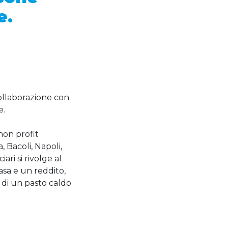
e
.
collaborazione con
e.
 non profit
 Bacoli, Napoli,
ari si rivolge al
asa e un reddito,
 di un pasto caldo