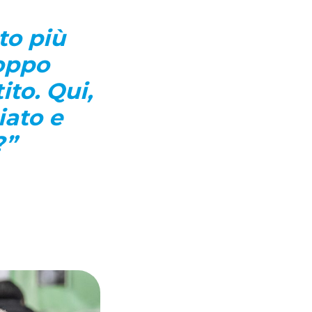
to più
roppo
ito. Qui,
iato e
?”